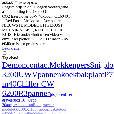
809.09 €
Exclusief BTW
Laagste prijs in de 30 dagen voorafgaand
aan de korting is 2 189.00 €
CO2 laserplotter 50W 40x60cm CL6040T
+ Red Dot + Air Assist + Accessoires
NIEUWSTE MODEL UITGERUST
MET AIR ASSIST, RED DOT, EFR
BUIS! Hieronder vindt u een video van
onze laser plotter De CO2 laser 50W
6040cm is een professionele…
Bekijk alle
Tag cloud
Demon
contact
Mokkenpers
Snijplo
3200
UWV
pannenkoekbakplaat
P7
m40
Chiller CW
6200
R3
pannen
dsp
steen
laser
graveer
ucd-10-40a
ps-
30a
neje
Aluminium
Rondgraveer
module
GX100A
Hout cnc
cnc usb
autool
ct500
Water distiller
Kolom boormachine