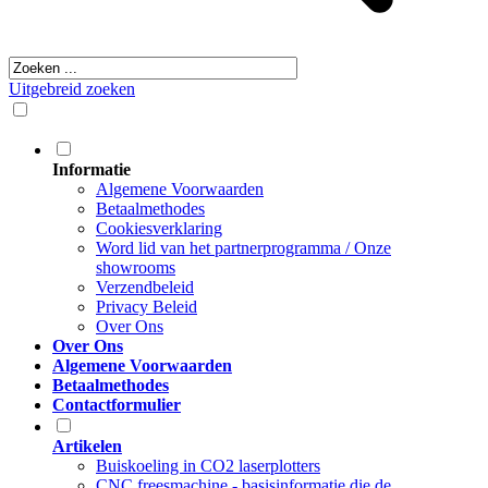
Uitgebreid zoeken
Informatie
Algemene Voorwaarden
Betaalmethodes
Cookiesverklaring
Word lid van het partnerprogramma / Onze
showrooms
Verzendbeleid
Privacy Beleid
Over Ons
Over Ons
Algemene Voorwaarden
Betaalmethodes
Contactformulier
Artikelen
Buiskoeling in CO2 laserplotters
CNC freesmachine - basisinformatie die de