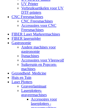
UV Printer
Verbruiksartikelen voor UV
DTF-printers
CNC Freesmachines
CNC Freesmachines
Accessoires voor CNC
Freesmachines
FIBER Laser Markeermachines
FIBER lasersnijder
Gastronomie
Andere machines voor
gastronomie
Ijsmachines
Accessoires voor Vleeswolf
Suikerspin en Popcorn-
machines
Gezondheid, Medicine
Huis en Tuin
Laser Plotters
Graveerlaminaat
Laserplotters-
graveermachines
Accessoires voor
laserplotters -
graveermachines