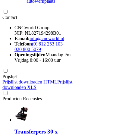
autowerkplaats
Contact
CNCworld Group
NIP: NL827194298B01
E-mail:
info@cncworld.nl
Telefoon
(0) 612 253 103
020 800 5079
Openingstijden
Maandag t/m
Vrijdag 8:00 - 16:00 uur
Prijslijst
Prijslijst downloaden HTML
Prijslijst
downloaden XLS
Producten Recensies
Transferpers 30 x