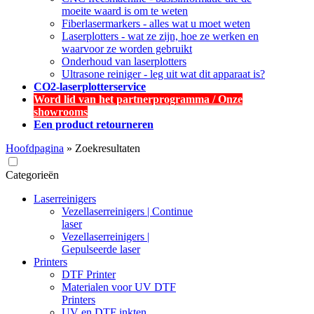
moeite waard is om te weten
Fiberlasermarkers - alles wat u moet weten
Laserplotters - wat ze zijn, hoe ze werken en
waarvoor ze worden gebruikt
Onderhoud van laserplotters
Ultrasone reiniger - leg uit wat dit apparaat is?
CO2-laserplotterservice
Word lid van het partnerprogramma / Onze
showrooms
Een product retourneren
Hoofdpagina
»
Zoekresultaten
Categorieën
Laserreinigers
Vezellaserreinigers | Continue
laser
Vezellaserreinigers |
Gepulseerde laser
Printers
DTF Printer
Materialen voor UV DTF
Printers
UV en DTF inkten