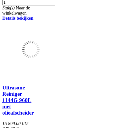
Stuk(s)
Naar de
winkelwagen
Details bekijken
Ultrasone
Reiniger
1144G 960L
met
olieafscheider
15 899.00 €
15