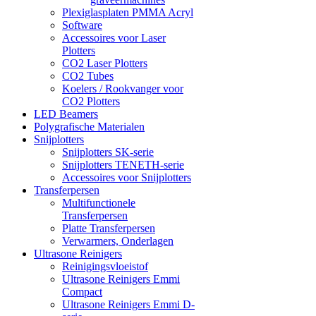
Plexiglasplaten PMMA Acryl
Software
Accessoires voor Laser
Plotters
CO2 Laser Plotters
CO2 Tubes
Koelers / Rookvanger voor
CO2 Plotters
LED Beamers
Polygrafische Materialen
Snijplotters
Snijplotters SK-serie
Snijplotters TENETH-serie
Accessoires voor Snijplotters
Transferpersen
Multifunctionele
Transferpersen
Platte Transferpersen
Verwarmers, Onderlagen
Ultrasone Reinigers
Reinigingsvloeistof
Ultrasone Reinigers Emmi
Compact
Ultrasone Reinigers Emmi D-