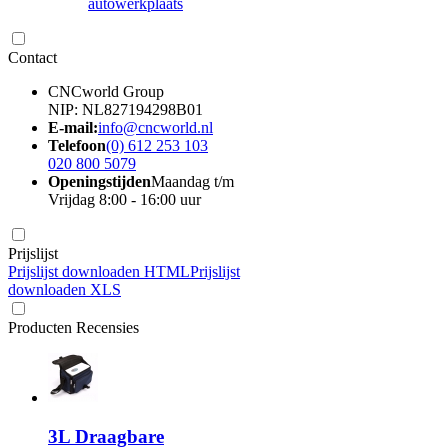
autowerkplaats
Contact
CNCworld Group
NIP: NL827194298B01
E-mail:
info@cncworld.nl
Telefoon
(0) 612 253 103
020 800 5079
Openingstijden
Maandag t/m
Vrijdag 8:00 - 16:00 uur
Prijslijst
Prijslijst downloaden HTML
Prijslijst
downloaden XLS
Producten Recensies
3L Draagbare