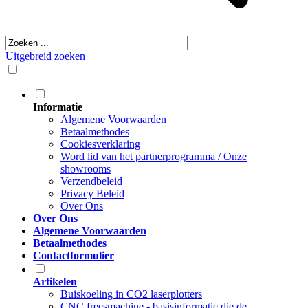
Uitgebreid zoeken
Informatie
Algemene Voorwaarden
Betaalmethodes
Cookiesverklaring
Word lid van het partnerprogramma / Onze
showrooms
Verzendbeleid
Privacy Beleid
Over Ons
Over Ons
Algemene Voorwaarden
Betaalmethodes
Contactformulier
Artikelen
Buiskoeling in CO2 laserplotters
CNC freesmachine - basisinformatie die de