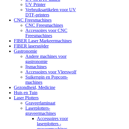
UV Printer
Verbruiksartikelen voor UV
DTF-printers
CNC Freesmachines
CNC Freesmachines
Accessoires voor CNC
Freesmachines
FIBER Laser Markeermachines
FIBER lasersnijder
Gastronomie
Andere machines voor
gastronomie
Ijsmachines
Accessoires voor Vleeswolf
Suikerspin en Popcorn-
machines
Gezondheid, Medicine
Huis en Tuin
Laser Plotters
Graveerlaminaat
Laserplotters-
graveermachines
Accessoires voor
laserplotters -
graveermachines