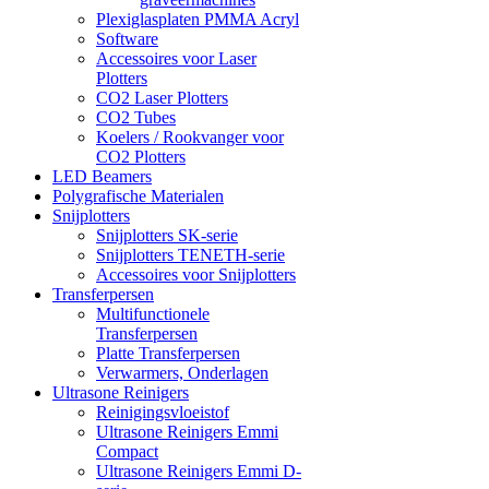
Plexiglasplaten PMMA Acryl
Software
Accessoires voor Laser
Plotters
CO2 Laser Plotters
CO2 Tubes
Koelers / Rookvanger voor
CO2 Plotters
LED Beamers
Polygrafische Materialen
Snijplotters
Snijplotters SK-serie
Snijplotters TENETH-serie
Accessoires voor Snijplotters
Transferpersen
Multifunctionele
Transferpersen
Platte Transferpersen
Verwarmers, Onderlagen
Ultrasone Reinigers
Reinigingsvloeistof
Ultrasone Reinigers Emmi
Compact
Ultrasone Reinigers Emmi D-