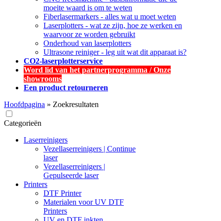
moeite waard is om te weten
Fiberlasermarkers - alles wat u moet weten
Laserplotters - wat ze zijn, hoe ze werken en
waarvoor ze worden gebruikt
Onderhoud van laserplotters
Ultrasone reiniger - leg uit wat dit apparaat is?
CO2-laserplotterservice
Word lid van het partnerprogramma / Onze
showrooms
Een product retourneren
Hoofdpagina
»
Zoekresultaten
Categorieën
Laserreinigers
Vezellaserreinigers | Continue
laser
Vezellaserreinigers |
Gepulseerde laser
Printers
DTF Printer
Materialen voor UV DTF
Printers
UV en DTF inkten