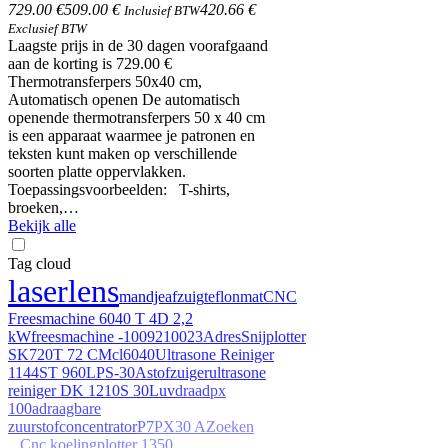
729.00 €
509.00 €
420.66 €
Inclusief BTW
Exclusief BTW
Laagste prijs in de 30 dagen voorafgaand
aan de korting is 729.00 €
Thermotransferpers 50x40 cm,
Automatisch openen De automatisch
openende thermotransferpers 50 x 40 cm
is een apparaat waarmee je patronen en
teksten kunt maken op verschillende
soorten platte oppervlakken.
Toepassingsvoorbeelden: T-shirts,
broeken,…
Bekijk alle
Tag cloud
laser
lens
mandje
afzuig
teflonmat
CNC
Freesmachine 6040 T 4D 2,2
kW
freesmachine -
10092
10023
Adres
Snijplotter
SK720T 72 CM
cl6040
Ultrasone Reiniger
1144ST 960L
PS-30A
stofzuiger
ultrasone
reiniger DK 1210S 30L
uv
draad
px
100a
draagbare
zuurstofconcentrator
P7
PX30 A
Zoeken
...
Cnc koeling
plotter 1350