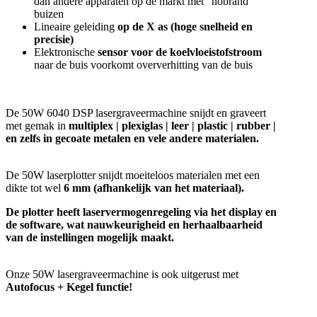
dan andere apparaten op de markt met "nobrand"
buizen
Lineaire geleiding
op de X as (hoge snelheid en
precisie)
Elektronische
sensor voor de koelvloeistofstroom
naar de buis voorkomt oververhitting van de buis
De 50W 6040 DSP lasergraveermachine snijdt en graveert
met gemak in
multiplex | plexiglas | leer | plastic | rubber |
en zelfs in gecoate metalen en vele andere materialen.
De 50W laserplotter snijdt moeiteloos materialen met een
dikte tot wel
6 mm (afhankelijk van het materiaal).
De plotter heeft laservermogenregeling via het display en
de software, wat nauwkeurigheid en herhaalbaarheid
van de instellingen mogelijk maakt.
Onze 50W lasergraveermachine is ook uitgerust met
Autofocus + Kegel functie!