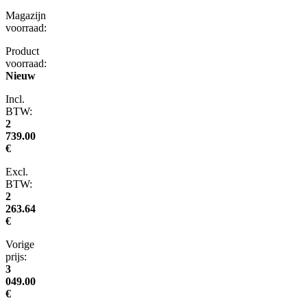
Magazijn
voorraad:
Product
voorraad:
Nieuw
Incl.
BTW:
2
739.00
€
Excl.
BTW:
2
263.64
€
Vorige
prijs:
3
049.00
€