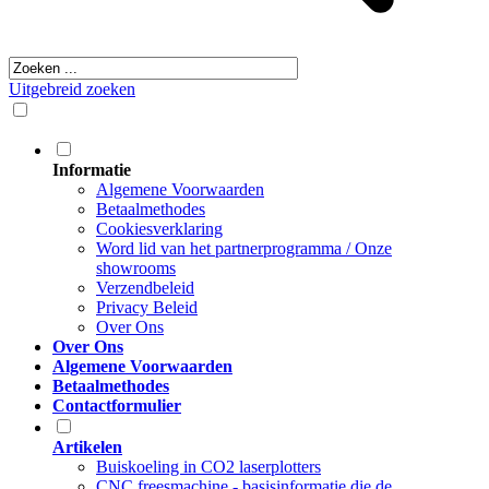
Uitgebreid zoeken
Informatie
Algemene Voorwaarden
Betaalmethodes
Cookiesverklaring
Word lid van het partnerprogramma / Onze
showrooms
Verzendbeleid
Privacy Beleid
Over Ons
Over Ons
Algemene Voorwaarden
Betaalmethodes
Contactformulier
Artikelen
Buiskoeling in CO2 laserplotters
CNC freesmachine - basisinformatie die de