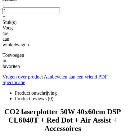
-
+
Stuk(s)
Voeg
toe
aan
winkelwagen
Toevoegen
in
favoriten
Vragen over product
Aanbevelen aan een vriend
PDF
Specificatie
Product omschrijving
Product reviews (0)
CO2 laserplotter 50W 40x60cm DSP
CL6040T + Red Dot + Air Assist +
Accessoires