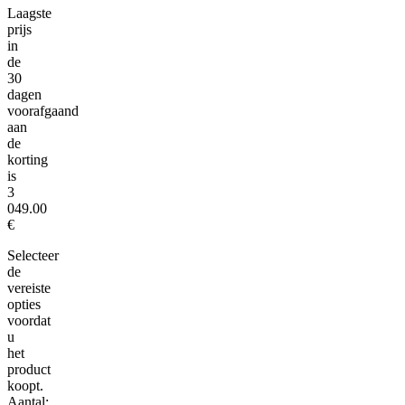
Laagste
prijs
in
de
30
dagen
voorafgaand
aan
de
korting
is
3
049.00
€
Selecteer
de
vereiste
opties
voordat
u
het
product
koopt.
Aantal: