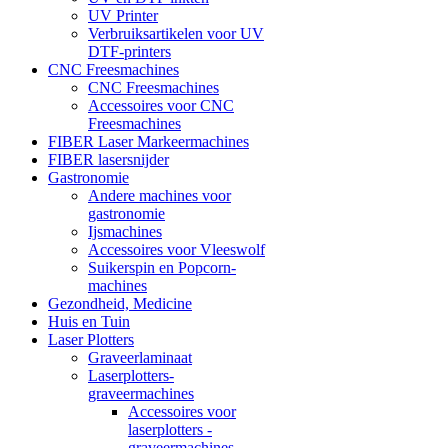
UV Printer
Verbruiksartikelen voor UV
DTF-printers
CNC Freesmachines
CNC Freesmachines
Accessoires voor CNC
Freesmachines
FIBER Laser Markeermachines
FIBER lasersnijder
Gastronomie
Andere machines voor
gastronomie
Ijsmachines
Accessoires voor Vleeswolf
Suikerspin en Popcorn-
machines
Gezondheid, Medicine
Huis en Tuin
Laser Plotters
Graveerlaminaat
Laserplotters-
graveermachines
Accessoires voor
laserplotters -
graveermachines