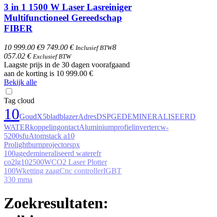
3 in 1 1500 W Laser Lasreiniger
Multifunctioneel Gereedschap
FIBER
10 999.00 €
9 749.00 €
8
Inclusief BTW
057.02 €
Exclusief BTW
Laagste prijs in de 30 dagen voorafgaand
aan de korting is 10 999.00 €
Bekijk alle
Tag cloud
10
Goud
X5
bladblazer
Adres
DSP
GEDEMINERALISEERD
WATER
koppeling
ontact
Aluminiumprofiel
inverter
cw-
5200
sfu
Atomstack a10
Pro
lightburn
projectors
px
100a
gedemineraliseerd water
efr
co2
lg102
500W
CO2 Laser Plotter
100W
ketting zaag
Cnc controller
IGBT
330 mma
Zoekresultaten: