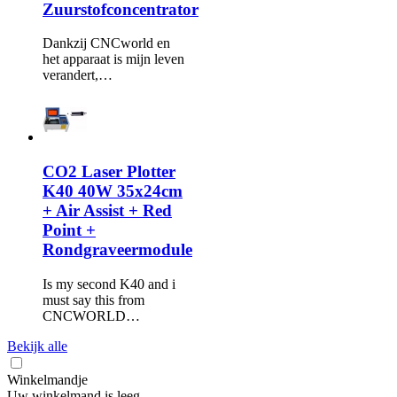
Zuurstofconcentrator
Dankzij CNCworld en
het apparaat is mijn leven
verandert,…
CO2 Laser Plotter
K40 40W 35x24cm
+ Air Assist + Red
Point +
Rondgraveermodule
Is my second K40 and i
must say this from
CNCWORLD…
Bekijk alle
Winkelmandje
Uw winkelmand is leeg ...