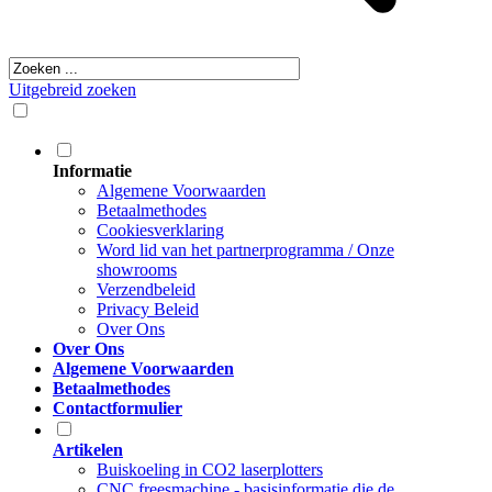
Uitgebreid zoeken
Informatie
Algemene Voorwaarden
Betaalmethodes
Cookiesverklaring
Word lid van het partnerprogramma / Onze
showrooms
Verzendbeleid
Privacy Beleid
Over Ons
Over Ons
Algemene Voorwaarden
Betaalmethodes
Contactformulier
Artikelen
Buiskoeling in CO2 laserplotters
CNC freesmachine - basisinformatie die de