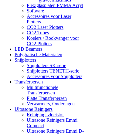
Plexiglasplaten PMMA Acryl
Software
Accessoires voor Laser
Plotters
CO2 Laser Plotters
CO2 Tubes
Koelers / Rookvanger voor
CO2 Plotters
LED Beamers
Polygrafische Materialen
Snijplotters
Snijplotters SK-serie
Snijplotters TENETH-serie
Accessoires voor Snijplotters
Transferpersen
Multifunctionele
Transferpersen
Platte Transferpersen
Verwarmers, Onderlagen
Ultrasone Reinigers
Reinigingsvloeistof
Ultrasone Reinigers Emmi
Compact
Ultrasone Reinigers Emmi D-