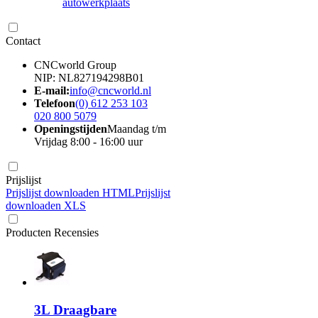
autowerkplaats
Contact
CNCworld Group
NIP: NL827194298B01
E-mail:
info@cncworld.nl
Telefoon
(0) 612 253 103
020 800 5079
Openingstijden
Maandag t/m
Vrijdag 8:00 - 16:00 uur
Prijslijst
Prijslijst downloaden HTML
Prijslijst
downloaden XLS
Producten Recensies
3L Draagbare