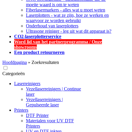
moeite waard is om te weten
Fiberlasermarkers - alles wat u moet weten
Laserplotters - wat ze zijn, hoe ze werken en
waarvoor ze worden gebruikt
Onderhoud van laserplotters
Ultrasone reiniger - leg uit wat dit apparaat is?
CO2-laserplotterservice
Word lid van het partnerprogramma / Onze
showrooms
Een product retourneren
Hoofdpagina
»
Zoekresultaten
Categorieën
Laserreinigers
Vezellaserreinigers | Continue
laser
Vezellaserreinigers |
Gepulseerde laser
Printers
DTF Printer
Materialen voor UV DTF
Printers
UV en DTF inkten