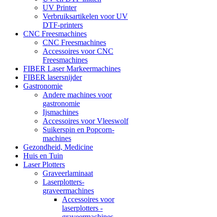
UV Printer
Verbruiksartikelen voor UV
DTF-printers
CNC Freesmachines
CNC Freesmachines
Accessoires voor CNC
Freesmachines
FIBER Laser Markeermachines
FIBER lasersnijder
Gastronomie
Andere machines voor
gastronomie
Ijsmachines
Accessoires voor Vleeswolf
Suikerspin en Popcorn-
machines
Gezondheid, Medicine
Huis en Tuin
Laser Plotters
Graveerlaminaat
Laserplotters-
graveermachines
Accessoires voor
laserplotters -
graveermachines