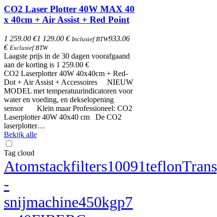
CO2 Laser Plotter 40W MAX 40
x 40cm + Air Assist + Red Point
1 259.00 €
1 129.00 €
933.06
Inclusief BTW
€
Exclusief BTW
Laagste prijs in de 30 dagen voorafgaand
aan de korting is 1 259.00 €
CO2 Laserplotter 40W 40x40cm + Red-
Dot + Air Assist + Accessoires NIEUW
MODEL met temperatuurindicatoren voor
water en voeding, en dekselopening
sensor Klein maar Professioneel: CO2
Laserplotter 40W 40x40 cm De CO2
laserplotter…
Bekijk alle
Tag cloud
Atomstack
filters
10091
teflon
Tran
-
snijmachine
450kg
p7