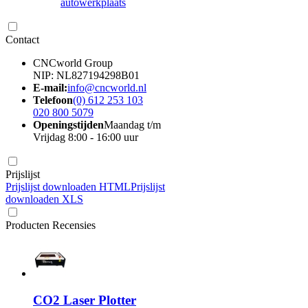
autowerkplaats
Contact
CNCworld Group
NIP: NL827194298B01
E-mail:
info@cncworld.nl
Telefoon
(0) 612 253 103
020 800 5079
Openingstijden
Maandag t/m
Vrijdag 8:00 - 16:00 uur
Prijslijst
Prijslijst downloaden HTML
Prijslijst
downloaden XLS
Producten Recensies
CO2 Laser Plotter