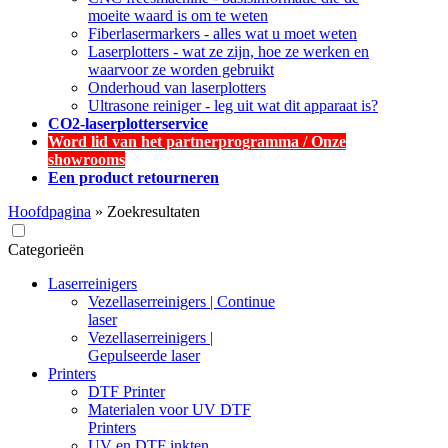
moeite waard is om te weten
Fiberlasermarkers - alles wat u moet weten
Laserplotters - wat ze zijn, hoe ze werken en
waarvoor ze worden gebruikt
Onderhoud van laserplotters
Ultrasone reiniger - leg uit wat dit apparaat is?
CO2-laserplotterservice
Word lid van het partnerprogramma / Onze
showrooms
Een product retourneren
Hoofdpagina
»
Zoekresultaten
Categorieën
Laserreinigers
Vezellaserreinigers | Continue
laser
Vezellaserreinigers |
Gepulseerde laser
Printers
DTF Printer
Materialen voor UV DTF
Printers
UV en DTF inkten