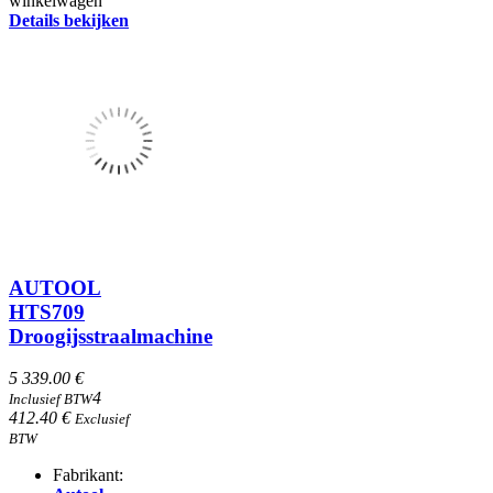
winkelwagen
Details bekijken
AUTOOL
HTS709
Droogijsstraalmachine
5 339.00 €
4
Inclusief BTW
412.40 €
Exclusief
BTW
Fabrikant: