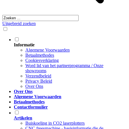
Uitgebreid zoeken
Informatie
Algemene Voorwaarden
Betaalmethodes
Cookiesverklaring
Word lid van het partnerprogramma / Onze
showrooms
Verzendbeleid
Privacy Beleid
Over Ons
Over Ons
Algemene Voorwaarden
Betaalmethodes
Contactformulier
Artikelen
Buiskoeling in CO2 laserplotters
CNC freesmachine - basisinformatie die de