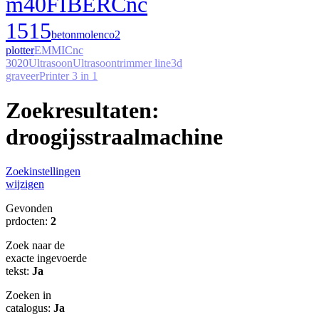
m40
FIBER
Cnc
1515
betonmolen
co2
plotter
EMMI
Cnc
3020
Ultrasoon
Ultrasoon
trimmer line
3d
graveer
Printer 3 in 1
Zoekresultaten:
droogijsstraalmachine
Zoekinstellingen
wijzigen
Gevonden
prdocten:
2
Zoek naar de
exacte ingevoerde
tekst:
Ja
Zoeken in
catalogus:
Ja