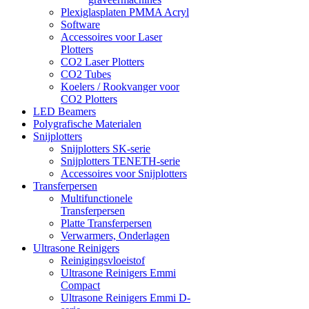
Plexiglasplaten PMMA Acryl
Software
Accessoires voor Laser
Plotters
CO2 Laser Plotters
CO2 Tubes
Koelers / Rookvanger voor
CO2 Plotters
LED Beamers
Polygrafische Materialen
Snijplotters
Snijplotters SK-serie
Snijplotters TENETH-serie
Accessoires voor Snijplotters
Transferpersen
Multifunctionele
Transferpersen
Platte Transferpersen
Verwarmers, Onderlagen
Ultrasone Reinigers
Reinigingsvloeistof
Ultrasone Reinigers Emmi
Compact
Ultrasone Reinigers Emmi D-