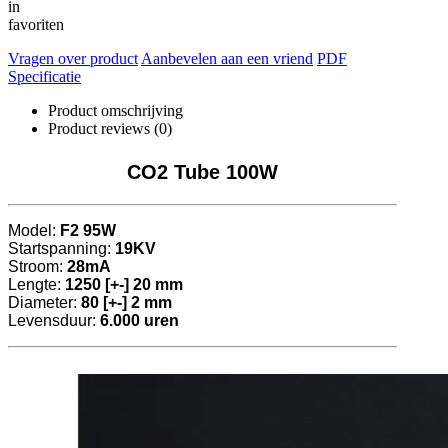
in
favoriten
Vragen over product
Aanbevelen aan een vriend
PDF
Specificatie
Product omschrijving
Product reviews (0)
CO2 Tube 100W
Model:
F2 95W
Startspanning:
19KV
Stroom:
28mA
Lengte:
1250 [+-] 20 mm
Diameter:
80 [+-] 2 mm
Levensduur:
6.000 uren