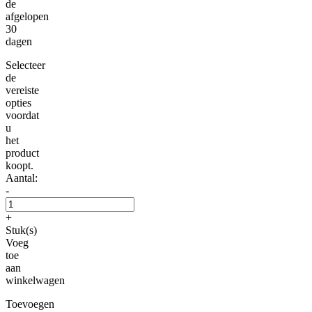
de
afgelopen
30
dagen
Selecteer
de
vereiste
opties
voordat
u
het
product
koopt.
Aantal:
-
+
Stuk(s)
Voeg
toe
aan
winkelwagen
Toevoegen