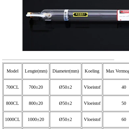
Model
Lengte(mm)
Diameter(mm)
Koeling
Max Vermo
700CL
700±20
Ø50±2
Vloeistof
40
800CL
800±20
Ø50±2
Vloeistof
50
1000CL
1000±20
Ø50±2
Vloeistof
60