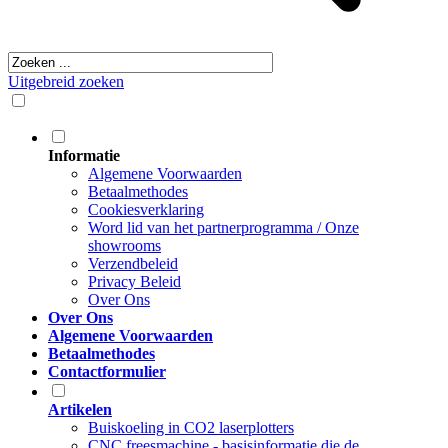
Uitgebreid zoeken
Informatie
Algemene Voorwaarden
Betaalmethodes
Cookiesverklaring
Word lid van het partnerprogramma / Onze
showrooms
Verzendbeleid
Privacy Beleid
Over Ons
Over Ons
Algemene Voorwaarden
Betaalmethodes
Contactformulier
Artikelen
Buiskoeling in CO2 laserplotters
CNC freesmachine - basisinformatie die de