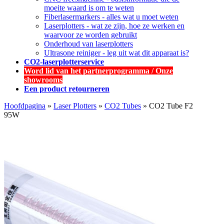
moeite waard is om te weten
Fiberlasermarkers - alles wat u moet weten
Laserplotters - wat ze zijn, hoe ze werken en
waarvoor ze worden gebruikt
Onderhoud van laserplotters
Ultrasone reiniger - leg uit wat dit apparaat is?
CO2-laserplotterservice
Word lid van het partnerprogramma / Onze
showrooms
Een product retourneren
Hoofdpagina
»
Laser Plotters
»
CO2 Tubes
»
CO2 Tube F2
95W