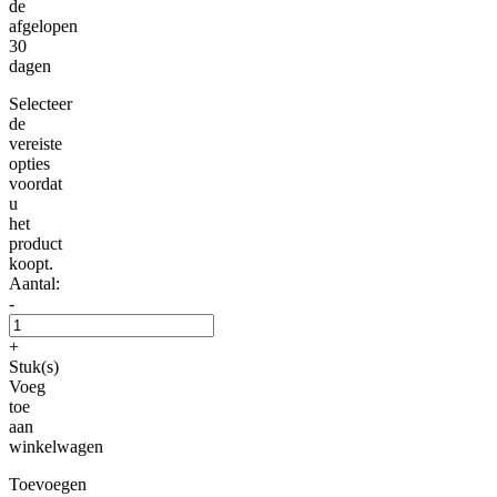
de
afgelopen
30
dagen
Selecteer
de
vereiste
opties
voordat
u
het
product
koopt.
Aantal:
-
+
Stuk(s)
Voeg
toe
aan
winkelwagen
Toevoegen