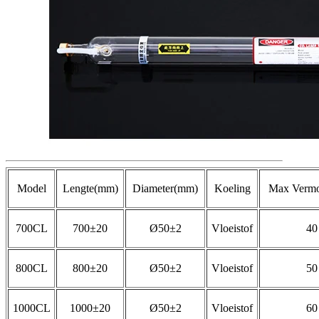
Model
Lengte(mm)
Diameter(mm)
Koeling
Max Verm
700CL
700±20
Ø50±2
Vloeistof
40
800CL
800±20
Ø50±2
Vloeistof
50
1000CL
1000±20
Ø50±2
Vloeistof
60