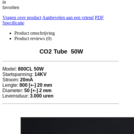
in
favoriten
Vragen over product
Aanbevelen aan een vriend
PDF
Specificatie
Product omschrijving
Product reviews (0)
CO2 Tube 50W
Model:
800CL 50W
Startspanning:
14KV
Stroom:
20mA
Lengte:
800 [+-] 20 mm
Diameter:
50 [+-] 2 mm
Levensduur:
3.000 uren