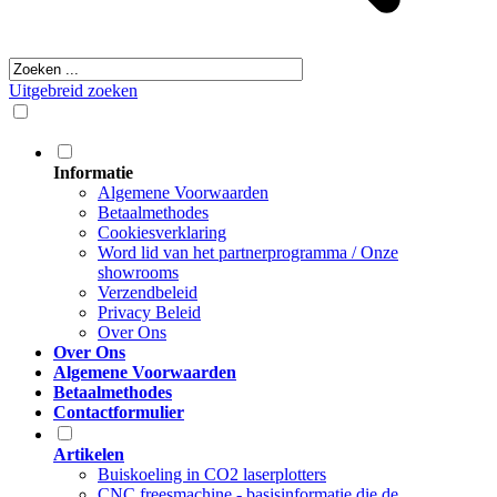
Uitgebreid zoeken
Informatie
Algemene Voorwaarden
Betaalmethodes
Cookiesverklaring
Word lid van het partnerprogramma / Onze
showrooms
Verzendbeleid
Privacy Beleid
Over Ons
Over Ons
Algemene Voorwaarden
Betaalmethodes
Contactformulier
Artikelen
Buiskoeling in CO2 laserplotters
CNC freesmachine - basisinformatie die de