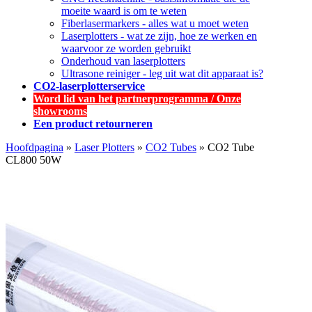
moeite waard is om te weten
Fiberlasermarkers - alles wat u moet weten
Laserplotters - wat ze zijn, hoe ze werken en
waarvoor ze worden gebruikt
Onderhoud van laserplotters
Ultrasone reiniger - leg uit wat dit apparaat is?
CO2-laserplotterservice
Word lid van het partnerprogramma / Onze
showrooms
Een product retourneren
Hoofdpagina
»
Laser Plotters
»
CO2 Tubes
»
CO2 Tube
CL800 50W