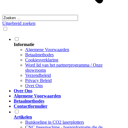
Uitgebreid zoeken
Informatie
Algemene Voorwaarden
Betaalmethodes
Cookiesverklaring
Word lid van het partnerprogramma / Onze
showrooms
Verzendbeleid
Privacy Beleid
Over Ons
Over Ons
Algemene Voorwaarden
Betaalmethodes
Contactformulier
Artikelen
Buiskoeling in CO2 laserplotters
CNC freesmachine - basisinformatie die de