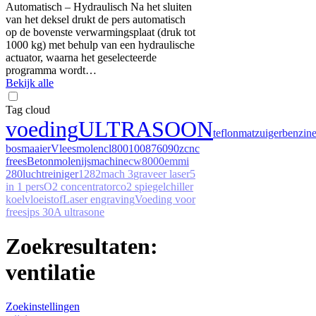
Automatisch – Hydraulisch Na het sluiten
van het deksel drukt de pers automatisch
op de bovenste verwarmingsplaat (druk tot
1000 kg) met behulp van een hydraulische
actuator, waarna het geselecteerde
programma wordt…
Bekijk alle
Tag cloud
voeding
ULTRASOON
teflonmat
zuiger
benzin
bosmaaier
Vleesmolen
cl800
10087
6090z
cnc
frees
Betonmolen
ijsmachine
cw8000
emmi
280
luchtreiniger
1282
mach 3
graveer laser
5
in 1 pers
O2 concentrator
co2 spiegel
chiller
koelvloeistof
Laser engraving
Voeding voor
frees
jps 30A ultrasone
Zoekresultaten:
ventilatie
Zoekinstellingen