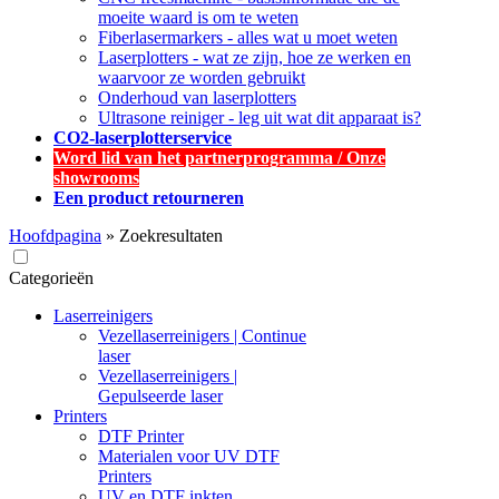
moeite waard is om te weten
Fiberlasermarkers - alles wat u moet weten
Laserplotters - wat ze zijn, hoe ze werken en
waarvoor ze worden gebruikt
Onderhoud van laserplotters
Ultrasone reiniger - leg uit wat dit apparaat is?
CO2-laserplotterservice
Word lid van het partnerprogramma / Onze
showrooms
Een product retourneren
Hoofdpagina
»
Zoekresultaten
Categorieën
Laserreinigers
Vezellaserreinigers | Continue
laser
Vezellaserreinigers |
Gepulseerde laser
Printers
DTF Printer
Materialen voor UV DTF
Printers
UV en DTF inkten