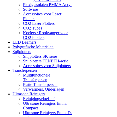
Plexiglasplaten PMMA Acryl
Software
Accessoires voor Laser
Plotters
CO2 Laser Plotters
CO2 Tubes
Koelers / Rookvanger voor
CO2 Plotters
LED Beamers
Polygrafische Materialen
Snijplotters
Snijplotters SK-serie
Snijplotters TENETH-serie
Accessoires voor Snijplotters
Transferpersen
Multifunctionele
Transferpersen
Platte Transferpersen
Verwarmers, Onderlagen
Ultrasone Reinigers
Reinigingsvloeistof
Ultrasone Reinigers Emmi
Compact
Ultrasone Reinigers Emmi D-