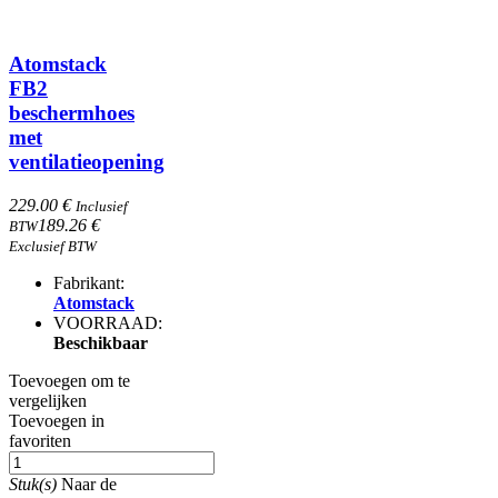
Atomstack
FB2
beschermhoes
met
ventilatieopening
229.00 €
Inclusief
189.26 €
BTW
Exclusief BTW
Fabrikant:
Atomstack
VOORRAAD:
Beschikbaar
Toevoegen om te
vergelijken
Toevoegen in
favoriten
Stuk(s)
Naar de