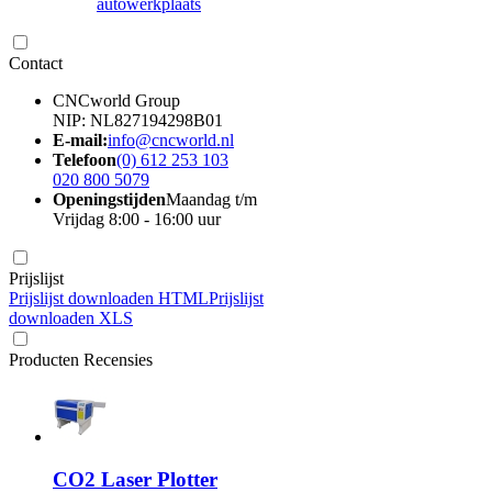
autowerkplaats
Contact
CNCworld Group
NIP: NL827194298B01
E-mail:
info@cncworld.nl
Telefoon
(0) 612 253 103
020 800 5079
Openingstijden
Maandag t/m
Vrijdag 8:00 - 16:00 uur
Prijslijst
Prijslijst downloaden HTML
Prijslijst
downloaden XLS
Producten Recensies
CO2 Laser Plotter