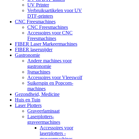
UV Printer
Verbruiksartikelen voor UV
DTF-printers
CNC Freesmachines
CNC Freesmachines
Accessoires voor CNC
Freesmachines
FIBER Laser Markeermachines
FIBER lasersnijder
Gastronomie
Andere machines voor
gastronomie
Ijsmachines
Accessoires voor Vleeswolf
Suikerspin en Popcorn-
machines
Gezondheid, Medicine
Huis en Tuin
Laser Plotters
Graveerlaminaat
Laserplotters-
graveermachines
Accessoires voor
laserplotters -
graveermachines