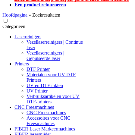
Een product retourneren
Hoofdpagina
»
Zoekresultaten
Categorieën
Laserreinigers
Vezellaserreinigers | Continue
laser
Vezellaserreinigers |
Gepulseerde laser
Printers
DTF Printer
Materialen voor UV DTF
Printers
UV en DTF inkten
UV Printer
Verbruiksartikelen voor UV
DTF-printers
CNC Freesmachines
CNC Freesmachines
Accessoires voor CNC
Freesmachines
FIBER Laser Markeermachines
FIBER lasersnijder