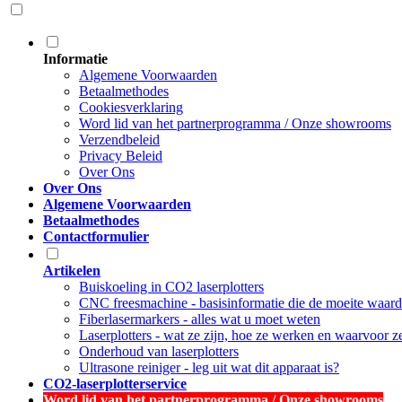
Informatie
Algemene Voorwaarden
Betaalmethodes
Cookiesverklaring
Word lid van het partnerprogramma / Onze showrooms
Verzendbeleid
Privacy Beleid
Over Ons
Over Ons
Algemene Voorwaarden
Betaalmethodes
Contactformulier
Artikelen
Buiskoeling in CO2 laserplotters
CNC freesmachine - basisinformatie die de moeite waard
Fiberlasermarkers - alles wat u moet weten
Laserplotters - wat ze zijn, hoe ze werken en waarvoor 
Onderhoud van laserplotters
Ultrasone reiniger - leg uit wat dit apparaat is?
CO2-laserplotterservice
Word lid van het partnerprogramma / Onze showrooms