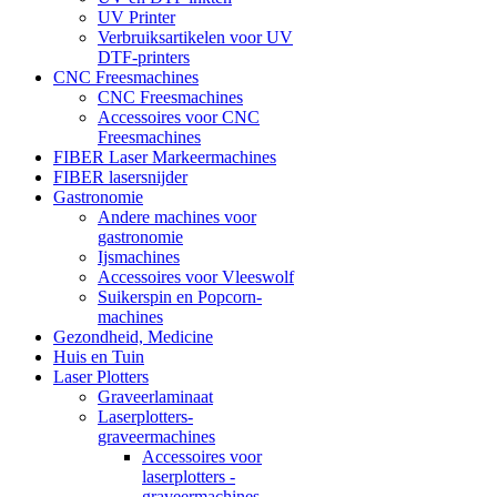
UV Printer
Verbruiksartikelen voor UV
DTF-printers
CNC Freesmachines
CNC Freesmachines
Accessoires voor CNC
Freesmachines
FIBER Laser Markeermachines
FIBER lasersnijder
Gastronomie
Andere machines voor
gastronomie
Ijsmachines
Accessoires voor Vleeswolf
Suikerspin en Popcorn-
machines
Gezondheid, Medicine
Huis en Tuin
Laser Plotters
Graveerlaminaat
Laserplotters-
graveermachines
Accessoires voor
laserplotters -
graveermachines