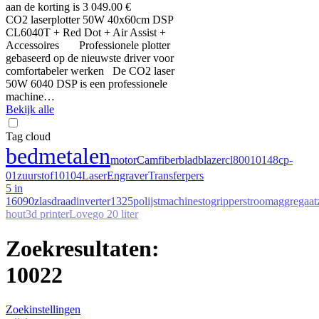
aan de korting is 3 049.00 €
CO2 laserplotter 50W 40x60cm DSP
CL6040T + Red Dot + Air Assist +
Accessoires Professionele plotter
gebaseerd op de nieuwste driver voor
comfortabeler werken De CO2 laser
50W 6040 DSP is een professionele
machine…
Bekijk alle
Tag cloud
bed
metalen
motor
Cam
fiber
bladblazer
cl800
10148
cp-
01
zuurstof
10104
LaserEngraver
Transferpers
5 in
1
6090z
lasdraad
inverter
1325
polijstmachines
tog
ripper
stroomaggregaat
hout
3d printer
Lovego 20 liter
Zoekresultaten:
10022
Zoekinstellingen