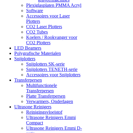
Plexiglasplaten PMMA Acryl
Software
Accessoires voor Laser
Plotters
CO2 Laser Plotters
CO2 Tubes
Koelers / Rookvanger voor
CO2 Plotters
LED Beamers
Polygrafische Materialen
Snijplotters
Snijplotters SK-serie
Snijplotters TENETH-serie
Accessoires voor Snijplotters
Transferpersen
Multifunctionele
Transferpersen
Platte Transferpersen
Verwarmers, Onderlagen
Ultrasone Reinigers
Reinigingsvloeistof
Ultrasone Reinigers Emmi
Compact
Ultrasone Reinigers Emmi D-