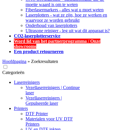
moeite waard is om te weten
Fiberlasermarkers - alles wat u moet weten
Laserplotters - wat ze zijn, hoe ze werken en
waarvoor ze worden gebruikt
Onderhoud van laserplotters
Ultrasone reiniger - leg uit wat dit apparaat is?
CO2-laserplotterservice
Word lid van het partnerprogramma / Onze
showrooms
Een product retourneren
Hoofdpagina
»
Zoekresultaten
Categorieën
Laserreinigers
Vezellaserreinigers | Continue
laser
Vezellaserreinigers |
Gepulseerde laser
Printers
DTF Printer
Materialen voor UV DTF
Printers
UV en DTF inkten