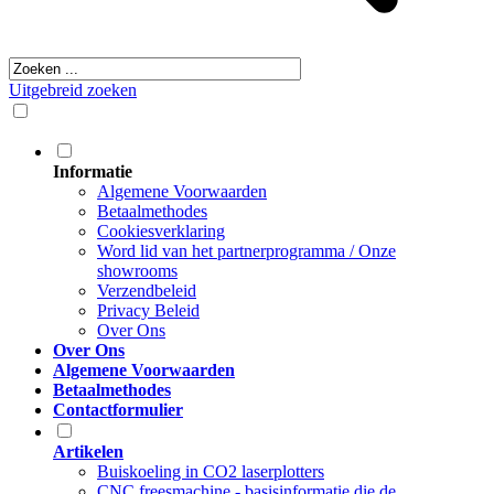
Uitgebreid zoeken
Informatie
Algemene Voorwaarden
Betaalmethodes
Cookiesverklaring
Word lid van het partnerprogramma / Onze
showrooms
Verzendbeleid
Privacy Beleid
Over Ons
Over Ons
Algemene Voorwaarden
Betaalmethodes
Contactformulier
Artikelen
Buiskoeling in CO2 laserplotters
CNC freesmachine - basisinformatie die de