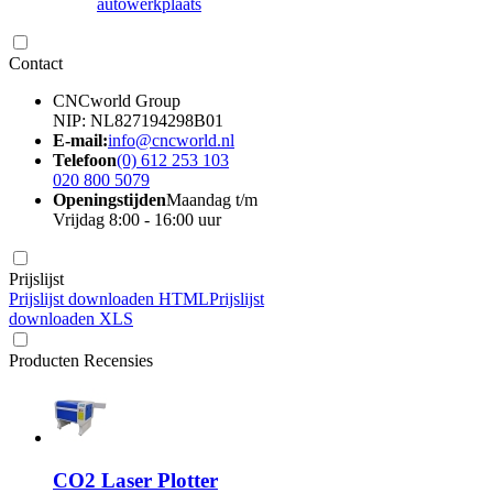
autowerkplaats
Contact
CNCworld Group
NIP: NL827194298B01
E-mail:
info@cncworld.nl
Telefoon
(0) 612 253 103
020 800 5079
Openingstijden
Maandag t/m
Vrijdag 8:00 - 16:00 uur
Prijslijst
Prijslijst downloaden HTML
Prijslijst
downloaden XLS
Producten Recensies
CO2 Laser Plotter